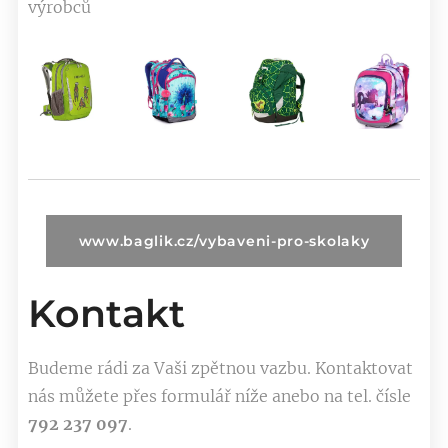
výrobců
www.baglik.cz/vybaveni-pro-skolaky
Kontakt
Budeme rádi za Vaši zpětnou vazbu. Kontaktovat
nás můžete přes formulář níže anebo na tel. čísle
792 237 097
.