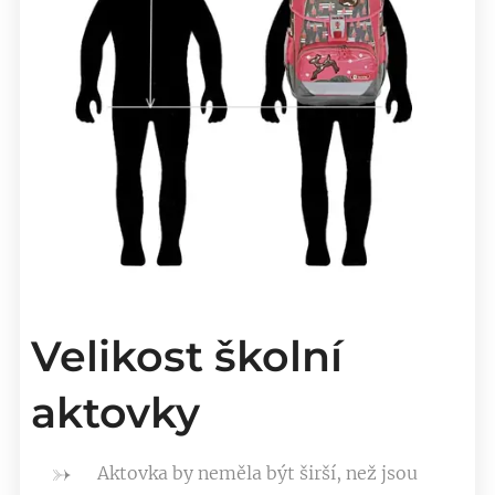
Velikost školní
aktovky
Aktovka by neměla být širší, než jsou