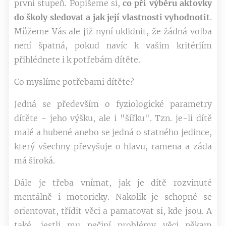
první stupeň. Popíšeme si,
co při výběru aktovky
do školy sledovat a jak její vlastnosti vyhodnotit
.
Můžeme Vás ale již nyní uklidnit, že žádná volba
není špatná, pokud navíc k vašim kritériím
přihlédnete i k potřebám dítěte.
Co myslíme potřebami dítěte?
Jedná se především o fyziologické parametry
dítěte - jeho výšku, ale i "šířku". Tzn. je-li dítě
malé a hubené anebo se jedná o statného jedince,
který všechny převyšuje o hlavu, ramena a záda
má široká.
Dále je třeba vnímat, jak je dítě rozvinuté
mentálně i motoricky. Nakolik je schopné se
orientovat, třídit věci a pamatovat si, kde jsou. A
také, jestli mu nečiní problémy věci někam