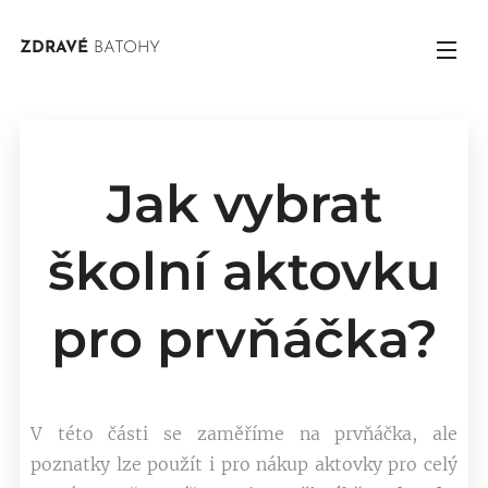
ZDRAVÉ
BATOHY
Jak vybrat
školní aktovku
pro prvňáčka?
V této části se zaměříme na prvňáčka, ale
poznatky lze použít i pro nákup aktovky pro celý