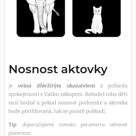
Nosnost aktovky
je
velmi důležitým ukazatelem
z pohledu
spokojenosti s Vaším nákupem. Bohužel toho děti
nosí hodně a pokud nosnost podceníte a aktovka
bude přetěžovaná, tak se prostě poškodí.
Tip
: doporučujeme tomuto parametru věnovat
pozornost.