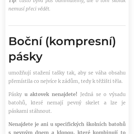
Tip
: č
asto bývá pás odnímatelný, ale o tom školák
nemusí přeci vědět.
Boční (kompresní)
pásky
umožňují stažení tašky tak, aby se váha obsahu
přemístila co nejvíce k zádům, tedy k těžišti těla.
Pásky
u aktovek
nenajdete!
Jedná se o výsadu
batohů, které nemají pevný skelet a lze je
páskami stáhnout.
Nenajdete je ani u specifických školních batohů
s pevným dnem a klopou, které kombinují to