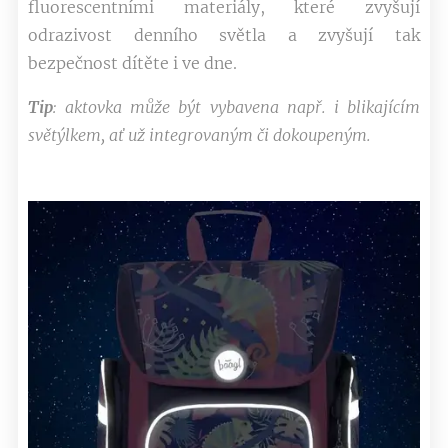
fluorescentními materiály, které zvyšují
odrazivost denního světla a zvyšují tak
bezpečnost dítěte i ve dne.
Tip
: aktovka může být vybavena např. i blikajícím
světýlkem, ať už integrovaným či dokoupeným.