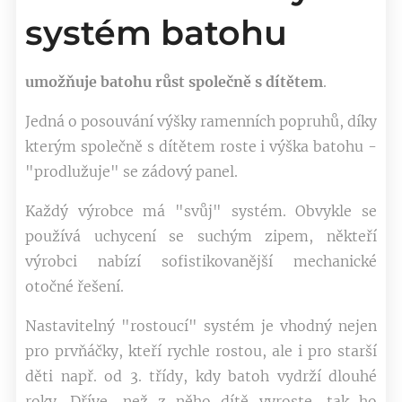
systém batohu
umožňuje batohu růst společně s dítětem
.
Jedná o posouvání výšky ramenních popruhů, díky
kterým společně s dítětem roste i výška batohu -
"prodlužuje" se zádový panel.
Každý výrobce má "svůj" systém. Obvykle se
používá uchycení se suchým zipem, někteří
výrobci nabízí sofistikovanější mechanické
otočné řešení.
Nastavitelný "rostoucí" systém je vhodný nejen
pro prvňáčky, kteří rychle rostou, ale i pro starší
děti např. od 3. třídy, kdy batoh vydrží dlouhé
roky. Dříve, než z něho dítě vyroste, tak ho