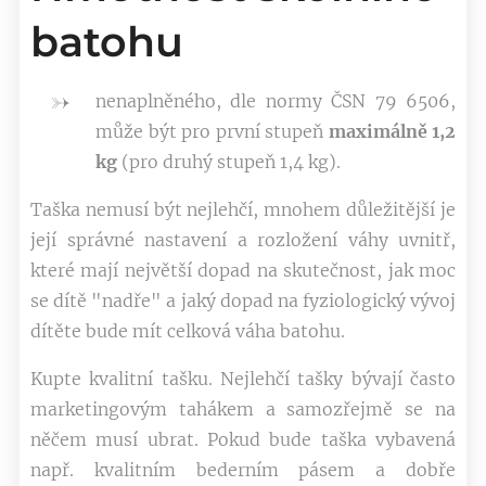
batohu
nenaplněného, dle normy ČSN 79 6506,
může být pro první stupeň
maximálně
1,2
kg
(pro druhý stupeň 1,4 kg).
Taška nemusí být nejlehčí, mnohem důležitější je
její správné nastavení a rozložení váhy uvnitř,
které mají největší dopad na skutečnost, jak moc
se dítě "nadře" a jaký dopad na fyziologický vývoj
dítěte bude mít celková váha batohu.
Kupte kvalitní tašku. Nejlehčí tašky bývají často
marketingovým tahákem a samozřejmě se na
něčem musí ubrat. Pokud bude taška vybavená
např. kvalitním bederním pásem a dobře