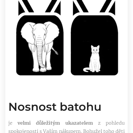
Nosnost batohu
je
velmi důležitým ukazatelem
z pohledu
spokojenosti s Vaším nákupem. Bohužel toho děti