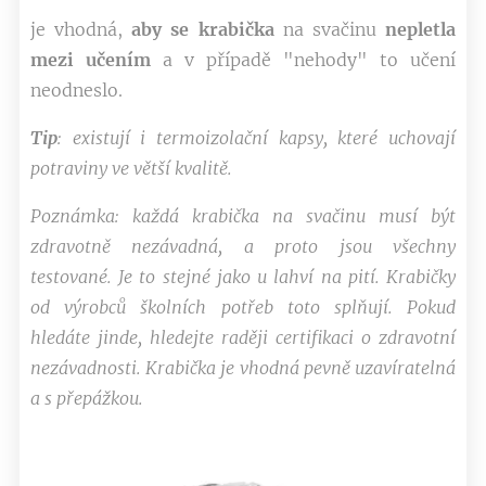
je vhodná,
aby se krabička
na svačinu
nepletla
mezi učením
a v případě "nehody" to učení
neodneslo.
Tip
: existují i termoizolační kapsy, které uchovají
potraviny ve větší kvalitě.
Poznámka: každá krabička na svačinu musí být
zdravotně nezávadná, a proto jsou všechny
testované. Je to stejné jako u lahví na pití. Krabičky
od výrobců školních potřeb toto splňují. Pokud
hledáte jinde, hledejte raději certifikaci o zdravotní
nezávadnosti.
Krabička je vhodná pevně uzavíratelná
a s přepážkou.