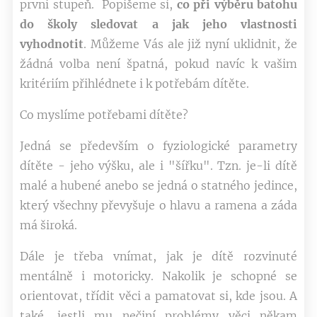
první stupeň. Popíšeme si,
co při výběru batohu
do školy sledovat a jak jeho vlastnosti
vyhodnotit
. Můžeme Vás ale již nyní uklidnit, že
žádná volba není špatná, pokud navíc k vašim
kritériím přihlédnete i k potřebám dítěte.
Co myslíme potřebami dítěte?
Jedná se především o fyziologické parametry
dítěte - jeho výšku, ale i "šířku". Tzn. je-li dítě
malé a hubené anebo se jedná o statného jedince,
který všechny převyšuje o hlavu a ramena a záda
má široká.
Dále je třeba vnímat, jak je dítě rozvinuté
mentálně i motoricky. Nakolik je schopné se
orientovat, třídit věci a pamatovat si, kde jsou. A
také, jestli mu nečiní problémy věci někam