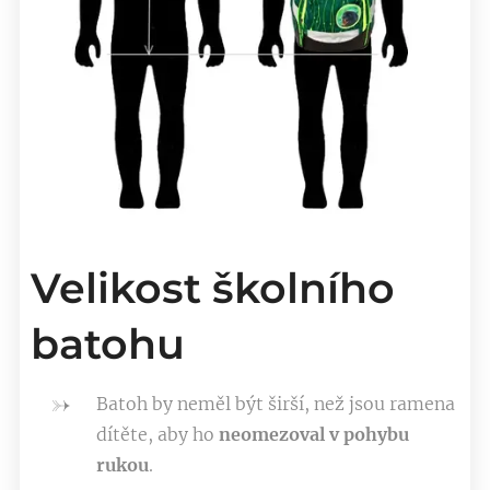
Velikost školního
batohu
Batoh by neměl být širší, než jsou ramena
dítěte, aby ho
neomezoval v pohybu
rukou
.