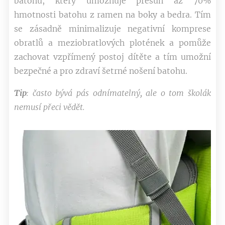
batohu, který umožňuje přesun až 70%
hmotnosti batohu z ramen na boky a bedra. Tím
se zásadně minimalizuje negativní komprese
obratlů a meziobratlových plotének a pomůže
zachovat vzpřímený postoj dítěte a tím umožní
bezpečné a pro zdraví šetrné nošení batohu.
Tip
: č
asto bývá pás odnímatelný, ale o tom školák
nemusí přeci vědět.