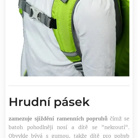
Hrudní pásek
zamezuje sjíždění ramenních popruhů
čímž se
batoh pohodlněji nosí a dítě se "nekroutí".
Obvykle bývá s gumou, takže dítě pro pohyb